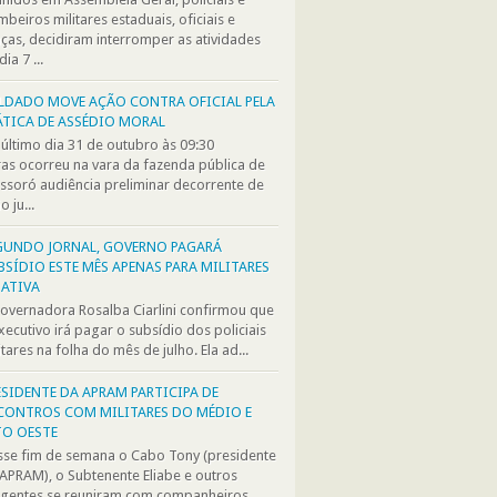
beiros militares estaduais, oficiais e
ças, decidiram interromper as atividades
dia 7 ...
LDADO MOVE AÇÃO CONTRA OFICIAL PELA
ÁTICA DE ASSÉDIO MORAL
último dia 31 de outubro às 09:30
as ocorreu na vara da fazenda pública de
soró audiência preliminar decorrente de
o ju...
GUNDO JORNAL, GOVERNO PAGARÁ
BSÍDIO ESTE MÊS APENAS PARA MILITARES
 ATIVA
overnadora Rosalba Ciarlini confirmou que
xecutivo irá pagar o subsídio dos policiais
itares na folha do mês de julho. Ela ad...
ESIDENTE DA APRAM PARTICIPA DE
CONTROS COM MILITARES DO MÉDIO E
TO OESTE
se fim de semana o Cabo Tony (presidente
APRAM), o Subtenente Eliabe e outros
igentes se reuniram com companheiros