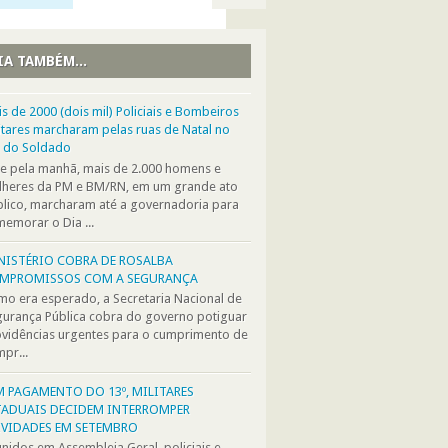
IA TAMBÉM...
s de 2000 (dois mil) Policiais e Bombeiros
itares marcharam pelas ruas de Natal no
a do Soldado
e pela manhã, mais de 2.000 homens e
lheres da PM e BM/RN, em um grande ato
lico, marcharam até a governadoria para
emorar o Dia ...
NISTÉRIO COBRA DE ROSALBA
MPROMISSOS COM A SEGURANÇA
o era esperado, a Secretaria Nacional de
urança Pública cobra do governo potiguar
vidências urgentes para o cumprimento de
pr...
M PAGAMENTO DO 13º, MILITARES
TADUAIS DECIDEM INTERROMPER
IVIDADES EM SETEMBRO
nidos em Assembleia Geral, policiais e