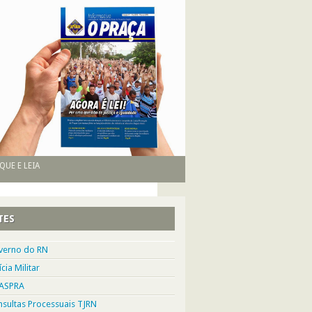
QUE E LEIA
TES
verno do RN
ícia Militar
ASPRA
sultas Processuais TJRN