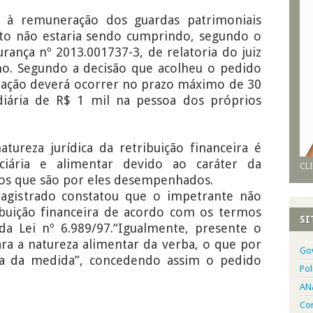
 à remuneração dos guardas patrimoniais
to não estaria sendo cumprindo, segundo o
ança nº 2013.001737-3, de relatoria do juiz
o. Segundo a decisão que acolheu o pedido
ntação deverá ocorrer no prazo máximo de 30
iária de R$ 1 mil na pessoa dos próprios
tureza jurídica da retribuição financeira é
ciária e alimentar devido ao caráter da
CLI
ços que são por eles desempenhados.
magistrado constatou que o impetrante não
ibuição financeira de acordo com os termos
SI
, da Lei nº 6.989/97.“Igualmente, presente o
ara a natureza alimentar da verba, o que por
Go
ia da medida”, concedendo assim o pedido
Pol
AN
Con