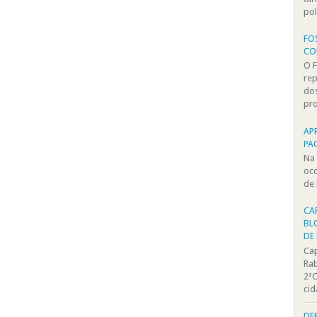
pol
FO
CO
O 
rep
dos
pro
AP
PA
Na 
oco
de 
CA
BL
DE
Cap
Rab
2ªC
cid
DE