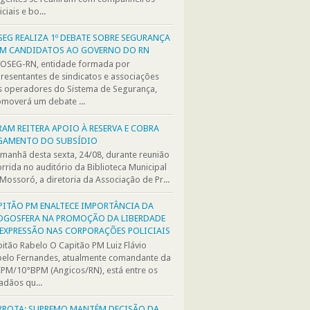
iciais e bo...
SEG REALIZA 1º DEBATE SOBRE SEGURANÇA
M CANDIDATOS AO GOVERNO DO RN
FOSEG-RN, entidade formada por
resentantes de sindicatos e associações
 operadores do Sistema de Segurança,
moverá um debate ...
RAM REITERA APOIO À RESERVA E COBRA
GAMENTO DO SUBSÍDIO
manhã desta sexta, 24/08, durante reunião
rrida no auditório da Biblioteca Municipal
Mossoró, a diretoria da Associação de Pr...
PITÃO PM ENALTECE IMPORTÂNCIA DA
OGOSFERA NA PROMOÇÃO DA LIBERDADE
 EXPRESSÃO NAS CORPORAÇÕES POLICIAIS
itão Rabelo O Capitão PM Luiz Flávio
elo Fernandes, atualmente comandante da
PM/10°BPM (Angicos/RN), está entre os
adãos qu...
RROTA: SUPREMO MANTÉM DECISÃO DA