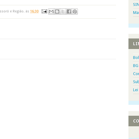
SI
ssoró e Região.
às
16:30
Ma
LI
Bol
BG 
Co
Sub
Lei
CO