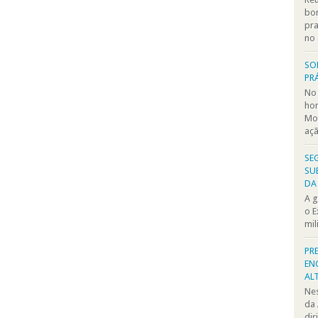
bom
pra
no 
SO
PR
No 
hor
Mos
açã
SE
SU
DA
A g
o E
mil
PR
EN
AL
Nes
da 
dir