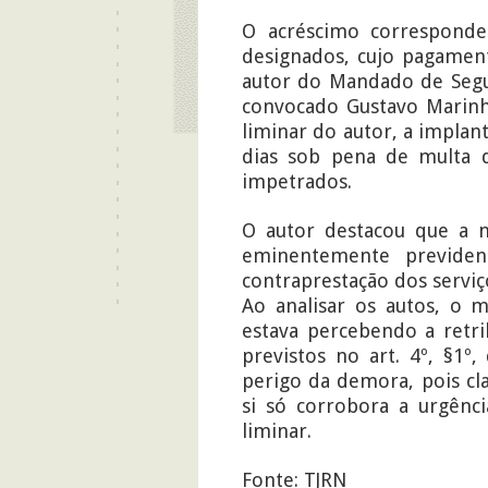
O acréscimo corresponde
designados, cujo pagamen
autor do Mandado de Segur
convocado Gustavo Marinh
liminar do autor, a impla
dias sob pena de multa d
impetrados.
O autor destacou que a na
eminentemente previden
contraprestação dos servi
Ao analisar os autos, o 
estava percebendo a retr
previstos no art. 4º, §1º
perigo da demora, pois cl
si só corrobora a urgênc
liminar.
Fonte: TJRN