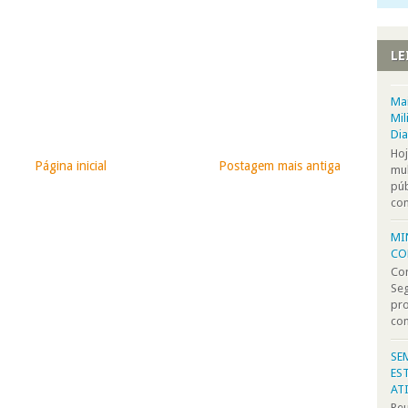
LE
Mai
Mil
Di
Hoj
Página inicial
Postagem mais antiga
mu
púb
com
MI
CO
Com
Seg
pro
com
SE
ES
AT
Reu